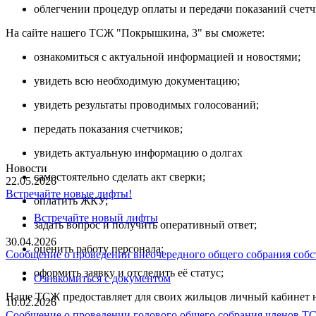
облегчении процедур оплаты и передачи показаний счетчи
На сайте нашего ТСЖ "Покрышкина, 3" вы сможете:
ознакомиться с актуальной информацией и новостями;
увидеть всю необходимую документацию;
увидеть результаты проводимых голосований;
передать показания счетчиков;
увидеть актуальную информацию о долгах
Новости
самостоятельно сделать акт сверки;
22.05.2026
Встречайте новые лифты!
оплатить ЖКУ;
Встречайте новый лифты
задать вопрос и получить оперативный ответ;
30.04.2026
оценить работу персонала;
Сообщение о проведении внеочередного общего собрания собст
оформить заявку и отследить её статус;
Ознакомиться с документом
Нашe ТСЖ предоставляет для своих жильцов личный кабинет на
10.02.2026
Сообщение о проведении годового общего собрания членов 