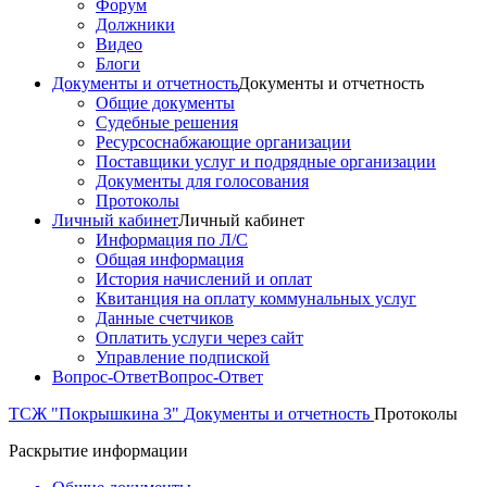
Форум
Должники
Видео
Блоги
Документы и отчетность
Документы и отчетность
Общие документы
Судебные решения
Ресурсоснабжающие организации
Поставщики услуг и подрядные организации
Документы для голосования
Протоколы
Личный кабинет
Личный кабинет
Информация по Л/С
Общая информация
История начислений и оплат
Квитанция на оплату коммунальных услуг
Данные счетчиков
Оплатить услуги через сайт
Управление подпиской
Вопрос-Ответ
Вопрос-Ответ
ТСЖ "Покрышкина 3"
Документы и отчетность
Протоколы
Раскрытие информации