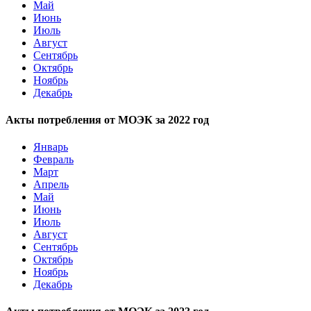
Май
Июнь
Июль
Август
Сентябрь
Октябрь
Ноябрь
Декабрь
Акты потребления от МОЭК за 2022 год
Январь
Февраль
Март
Апрель
Май
Июнь
Июль
Август
Сентябрь
Октябрь
Ноябрь
Декабрь