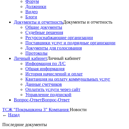
Форум
Должники
Видео
Блоги
Документы и отчетность
Документы и отчетность
Общие документы
Судебные решения
Ресурсоснабжающие организации
Поставщики услуг и подрядные организации
Документы для голосования
Протоколы
Личный кабинет
Личный кабинет
Информация по Л/С
Общая информация
История начислений и оплат
Квитанция на оплату коммунальных услуг
Данные счетчиков
Оплатить услуги через сайт
Управление подпиской
Вопрос-Ответ
Вопрос-Ответ
ТСЖ "Покрышкина 3"
Компания
Новости
←
Назад
Последние документы