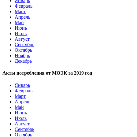
Январь
Февраль
Март
Апрель
Май
Июнь
Июль
Август
Сентябрь
Октябрь
Ноябрь
Декабрь
Акты потребления от МОЭК за 2019 год
Январь
Февраль
Март
Апрель
Май
Июнь
Июль
Август
Сентябрь
Октябрь